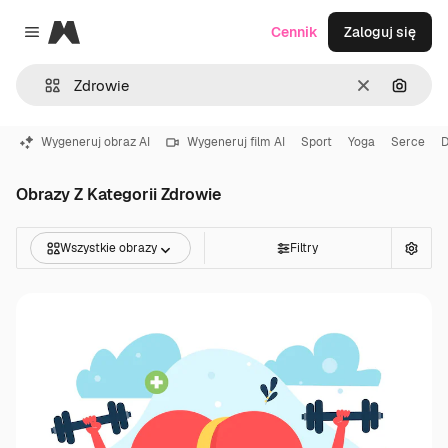
Magnific
Cennik
Zaloguj się
Close menu
Wyczyść
Szukaj
Wygeneruj obraz AI
Wygeneruj film AI
Sport
Yoga
Serce
D
Obrazy Z Kategorii Zdrowie
Wszystkie obrazy
Filtry