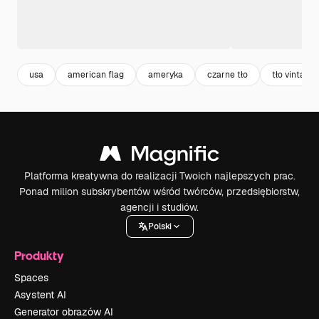
usa
american flag
ameryka
czarne tło
tło vintage
Platforma kreatywna do realizacji Twoich najlepszych prac.
Ponad milion subskrybentów wśród twórców, przedsiębiorstw,
agencji i studiów.
Polski
Produkty
Spaces
Asystent AI
Generator obrazów AI