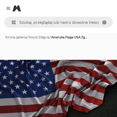
Magnific
Close menu
Szukaj
Strona główna
/
Stock
/
Zdjęcia
/
Ameryka Flaga USA Zg…