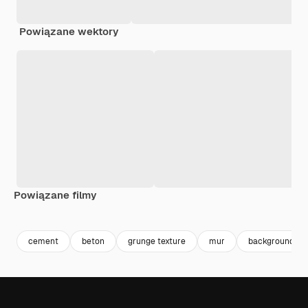
Powiązane wektory
Powiązane filmy
Premium
Premium
Premium
Premium
cement
beton
grunge texture
mur
background gr