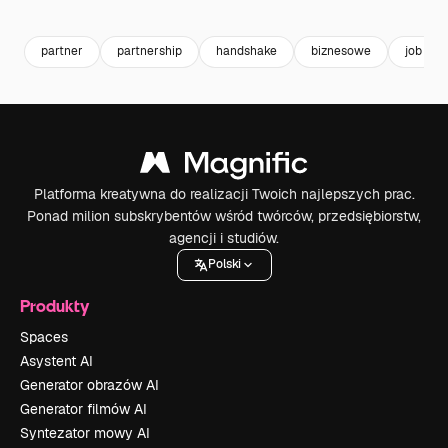
Premium
Premium
Premium
Premium
partner
partnership
handshake
biznesowe
job
Platforma kreatywna do realizacji Twoich najlepszych prac.
Ponad milion subskrybentów wśród twórców, przedsiębiorstw,
agencji i studiów.
Polski
Produkty
Spaces
Asystent AI
Generator obrazów AI
Generator filmów AI
Syntezator mowy AI