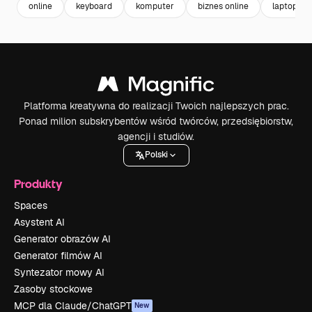
online
keyboard
komputer
biznes online
laptop
Platforma kreatywna do realizacji Twoich najlepszych prac.
Ponad milion subskrybentów wśród twórców, przedsiębiorstw,
agencji i studiów.
Polski
Produkty
Spaces
Asystent AI
Generator obrazów AI
Generator filmów AI
Syntezator mowy AI
Zasoby stockowe
MCP dla Claude/ChatGPT
New