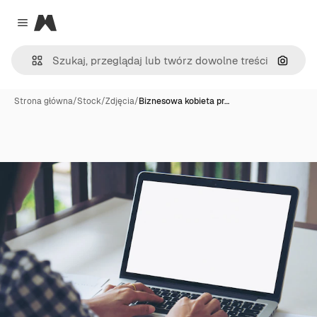
Magnific
Close menu
Szukaj
Strona główna
/
Stock
/
Zdjęcia
/
Biznesowa kobieta pr…