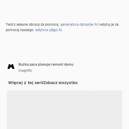
Twórz własne obrazy za pomocą
generatora obrazów AI
i edytuj je za
pomocą naszego
edytora zdjęć AI
.
Buźka para planuje remont domu
magnific
Więcej z tej serii
Zobacz wszystko