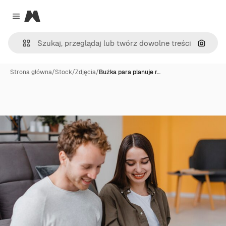
Magnific
Close menu
Szukaj
Strona główna
/
Stock
/
Zdjęcia
/
Buźka para planuje r…