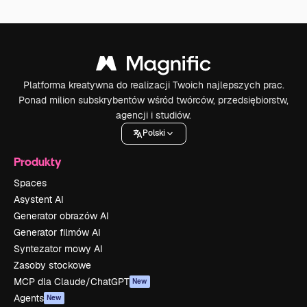
Platforma kreatywna do realizacji Twoich najlepszych prac.
Ponad milion subskrybentów wśród twórców, przedsiębiorstw,
agencji i studiów.
Polski
Produkty
Spaces
Asystent AI
Generator obrazów AI
Generator filmów AI
Syntezator mowy AI
Zasoby stockowe
MCP dla Claude/ChatGPT
New
Agents
New