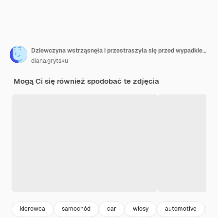
Dziewczyna wstrząsnęła i przestraszyła się przed wypadkiem na drodze z samochodem.
diana.grytsku
Mogą Ci się również spodobać te zdjęcia
kierowca
samochód
car
włosy
automotive
si