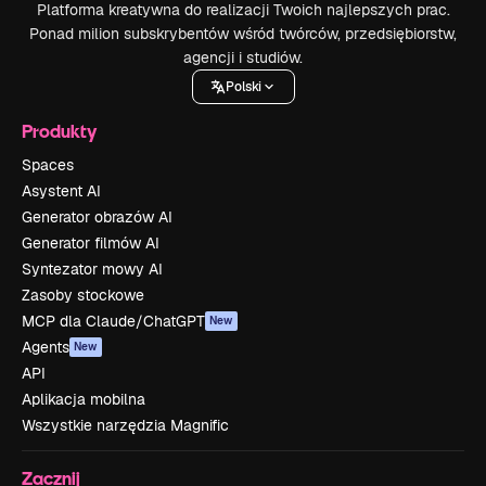
Platforma kreatywna do realizacji Twoich najlepszych prac.
Ponad milion subskrybentów wśród twórców, przedsiębiorstw,
agencji i studiów.
Polski
Produkty
Spaces
Asystent AI
Generator obrazów AI
Generator filmów AI
Syntezator mowy AI
Zasoby stockowe
MCP dla Claude/ChatGPT
New
Agents
New
API
Aplikacja mobilna
Wszystkie narzędzia Magnific
Zacznij