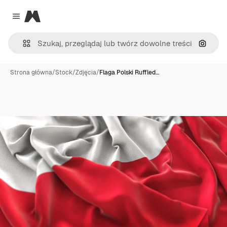
Magnific
Close menu
Szukaj
Strona główna
/
Stock
/
Zdjęcia
/
Flaga Polski Ruffled…