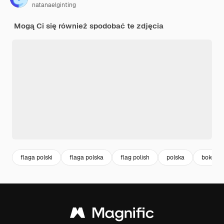
natanaelginting
Mogą Ci się również spodobać te zdjęcia
flaga polski
flaga polska
flag polish
polska
bokeh