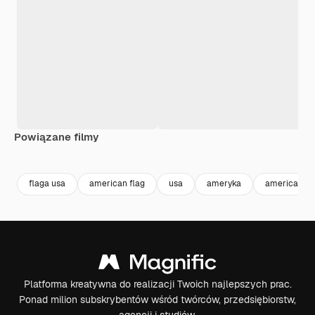
Powiązane filmy
Premium
Premium
Premium
Premium
flaga usa
american flag
usa
ameryka
america
Platforma kreatywna do realizacji Twoich najlepszych prac.
Ponad milion subskrybentów wśród twórców, przedsiębiorstw,
agencji i studiów.