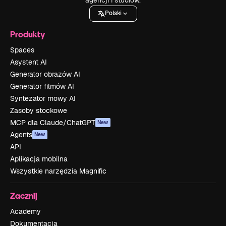
Polski
Produkty
Spaces
Asystent AI
Generator obrazów AI
Generator filmów AI
Syntezator mowy AI
Zasoby stockowe
MCP dla Claude/ChatGPT
New
Agents
New
API
Aplikacja mobilna
Wszystkie narzędzia Magnific
Zacznij
Academy
Dokumentacja