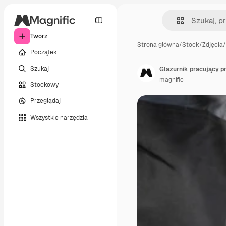
Twórz
Strona główna
/
Stock
/
Zdjęcia
/
Początek
Szukaj
Glazurnik pracujący p
magnific
Stockowy
Przeglądaj
Wszystkie narzędzia