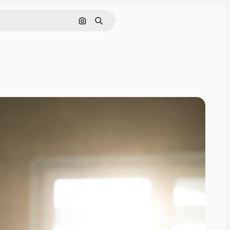
Szukaj według obrazu
Szukaj