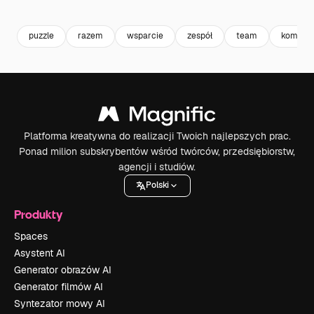
Premium
Premium
Premium
Premium
puzzle
razem
wsparcie
zespół
team
komunik
Platforma kreatywna do realizacji Twoich najlepszych prac.
Ponad milion subskrybentów wśród twórców, przedsiębiorstw,
agencji i studiów.
Polski
Produkty
Spaces
Asystent AI
Generator obrazów AI
Generator filmów AI
Syntezator mowy AI