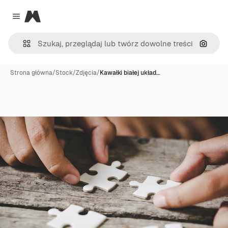
Magnific
Close menu
Szukaj
Strona główna
/
Stock
/
Zdjęcia
/
Kawałki białej układ…