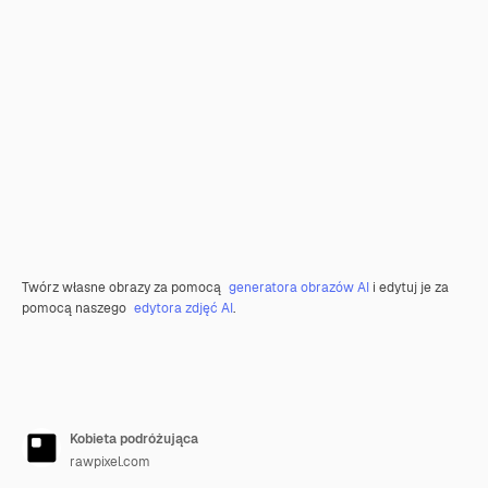
Twórz własne obrazy za pomocą
generatora obrazów AI
i edytuj je za
pomocą naszego
edytora zdjęć AI
.
Kobieta podróżująca
rawpixel.com