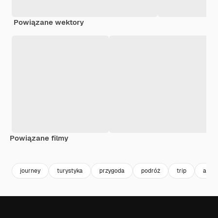
Powiązane wektory
Powiązane filmy
Premium
Premium
Premium
Premium
Wygenerowa
journey
turystyka
przygoda
podróż
trip
adve