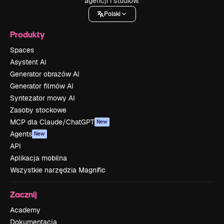
agencji i studiów.
Polski
Produkty
Spaces
Asystent AI
Generator obrazów AI
Generator filmów AI
Syntezator mowy AI
Zasoby stockowe
MCP dla Claude/ChatGPT
New
Agents
New
API
Aplikacja mobilna
Wszystkie narzędzia Magnific
Zacznij
Academy
Dokumentacja