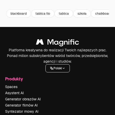
Premium
Premium
Premium
Premium
blackboard
tablica tło
tablica
szkoła
chalkboard
Platforma kreatywna do realizacji Twoich najlepszych prac.
Ponad milion subskrybentów wśród twórców, przedsiębiorstw,
agencji i studiów.
Polski
Produkty
Spaces
Asystent AI
Generator obrazów AI
Generator filmów AI
Syntezator mowy AI