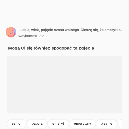
Ludzie, wiek, pojęcie czasu wolnego. Cieszę się, że emerytka zapisuje listę rzeczy do zrobienia w swoim niebieskim notatniku
wayhomestudio
Mogą Ci się również spodobać te zdjęcia
senior
babcia
emeryt
emerytury
pisanie
pla