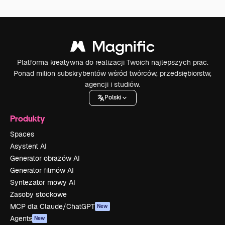
Platforma kreatywna do realizacji Twoich najlepszych prac.
Ponad milion subskrybentów wśród twórców, przedsiębiorstw,
agencji i studiów.
Polski
Produkty
Spaces
Asystent AI
Generator obrazów AI
Generator filmów AI
Syntezator mowy AI
Zasoby stockowe
MCP dla Claude/ChatGPT
New
Agents
New