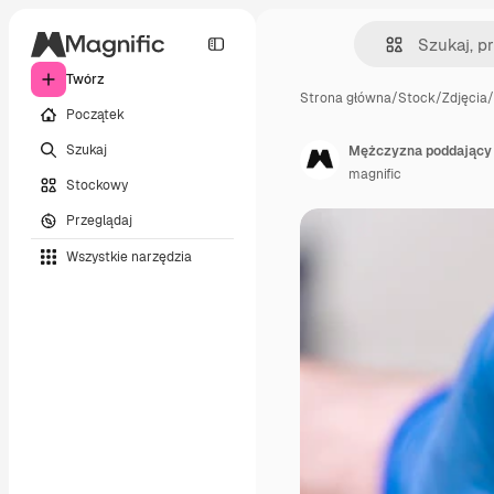
Twórz
Strona główna
/
Stock
/
Zdjęcia
/
Początek
Szukaj
Mężczyzna poddający 
magnific
Stockowy
Przeglądaj
Wszystkie narzędzia