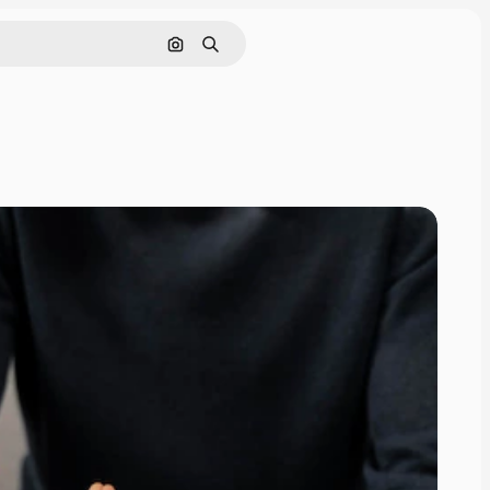
Szukaj według obrazu
Szukaj