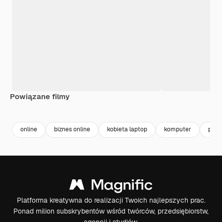
Powiązane filmy
Premium
Premium
Premium
Premium
online
biznes online
kobieta laptop
komputer
prac
Platforma kreatywna do realizacji Twoich najlepszych prac.
Ponad milion subskrybentów wśród twórców, przedsiębiorstw,
agencji i studiów.