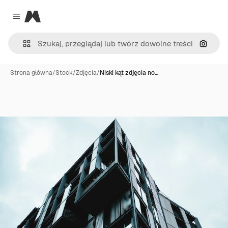
Magnific
Close menu
Szukaj
Strona główna
/
Stock
/
Zdjęcia
/
Niski kąt zdjęcia no…