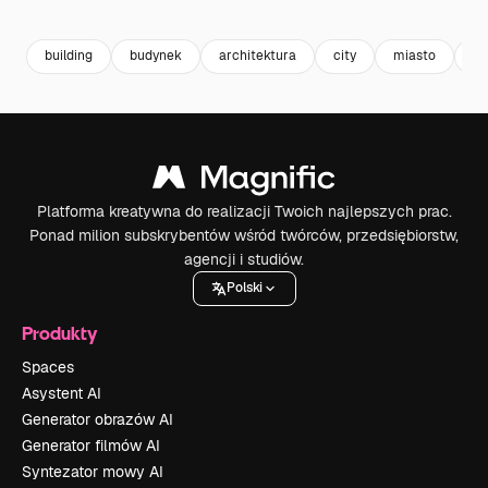
Premium
Premium
Premium
Premium
building
budynek
architektura
city
miasto
bu
Platforma kreatywna do realizacji Twoich najlepszych prac.
Ponad milion subskrybentów wśród twórców, przedsiębiorstw,
agencji i studiów.
Polski
Produkty
Spaces
Asystent AI
Generator obrazów AI
Generator filmów AI
Syntezator mowy AI