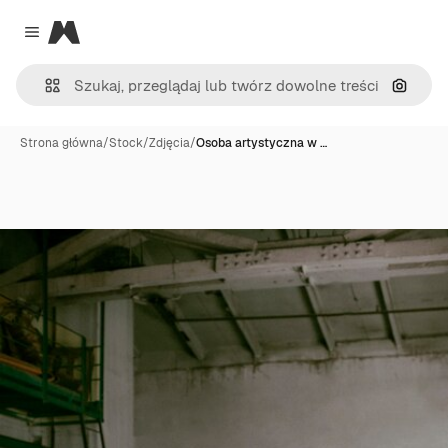
Magnific
Close menu
Szukaj
Strona główna
/
Stock
/
Zdjęcia
/
Osoba artystyczna w …