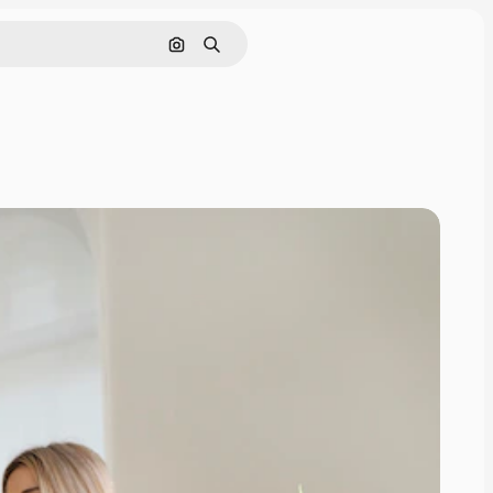
Szukaj według obrazu
Szukaj