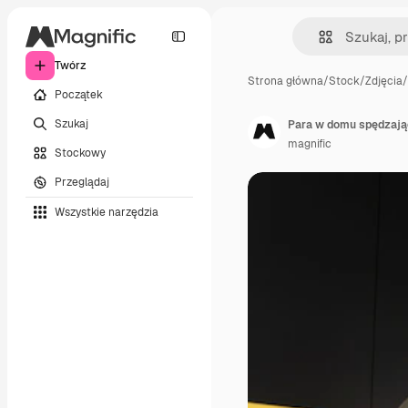
Twórz
Strona główna
/
Stock
/
Zdjęcia
/
Początek
Szukaj
Para w domu spędzają
magnific
Stockowy
Przeglądaj
Wszystkie narzędzia