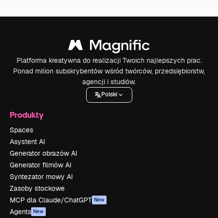
Platforma kreatywna do realizacji Twoich najlepszych prac.
Ponad milion subskrybentów wśród twórców, przedsiębiorstw,
agencji i studiów.
Polski
Produkty
Spaces
Asystent AI
Generator obrazów AI
Generator filmów AI
Syntezator mowy AI
Zasoby stockowe
MCP dla Claude/ChatGPT
New
Agents
New