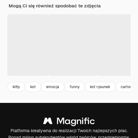
Mogą Ci się również spodobać te zdjęcia
kitty
kot
emocja
funny
kot rysunek
cartoon
Platforma kreatywna do realizacji Twoich najlepszych prac.
Ponad milion subskrybentów wśród twórców, przedsiębiorstw,