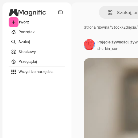
Twórz
Strona główna
/
Stock
/
Zdjęcia
/
Początek
Szukaj
shurkin_son
Stockowy
Przeglądaj
Wszystkie narzędzia