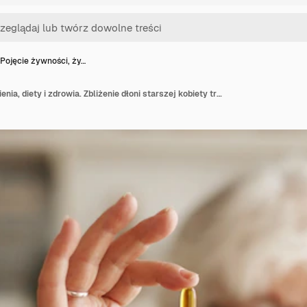
Pojęcie żywności, ży…
Pojęcie żywności, żywienia, diety i zdrowia. Zbliżenie dłoni starszej kobiety trzymającej olej rybny lub suplement wielonienasyconych kwasów tłuszczowych omega-3 w kształcie kapsułki, która ma zamiar wziąć jedną podczas lunchu