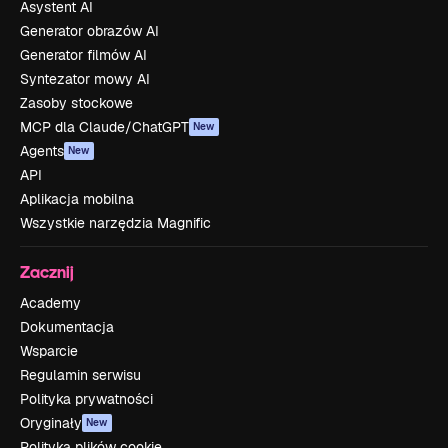
Asystent AI
Generator obrazów AI
Generator filmów AI
Syntezator mowy AI
Zasoby stockowe
MCP dla Claude/ChatGPT
New
Agents
New
API
Aplikacja mobilna
Wszystkie narzędzia Magnific
Zacznij
Academy
Dokumentacja
Wsparcie
Regulamin serwisu
Polityka prywatności
Oryginały
New
Polityka plików cookie