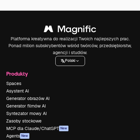
Platforma kreatywna do realizacji Twoich najlepszych prac.
Ponad milion subskrybentów wśród twórców, przedsiębiorstw,
agencji i studiów.
Polski
Produkty
Spaces
Asystent AI
Generator obrazów AI
Generator filmów AI
Syntezator mowy AI
Zasoby stockowe
MCP dla Claude/ChatGPT
New
Agents
New