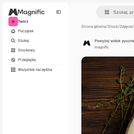
Twórz
Strona główna
/
Stock
/
Zdjęcia
/
Początek
Szukaj
Powyżej widok pyszneg
magnific
Stockowy
Przeglądaj
Wszystkie narzędzia