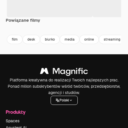
Powiązane filmy
Premium
Premium
Wygenerowano przez AI
Premium
Premium
Wygenerowa
film
desk
biurko
media
online
streaming
Platforma kreatywna do realizacji Twoich najlepszych prac.
Ponad milion subskrybentów wśród twórców, przedsiębiorstw,
agencji i studiów.
Polski
Produkty
Spaces
Asystent AI