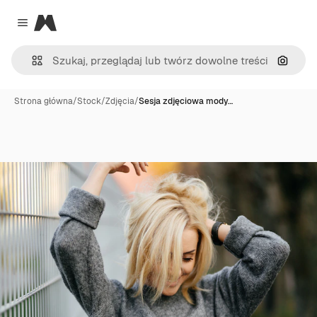
Magnific
Close menu
Szukaj
Strona główna
/
Stock
/
Zdjęcia
/
Sesja zdjęciowa mody…