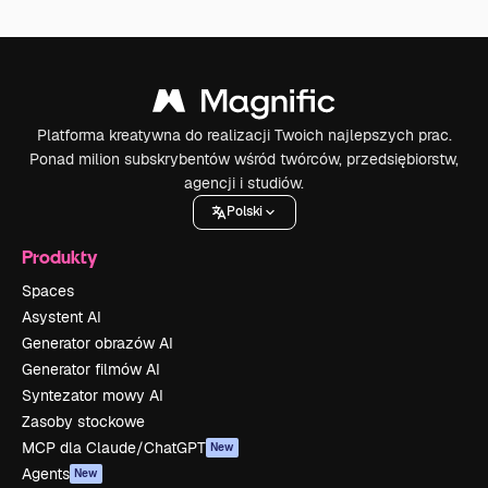
Platforma kreatywna do realizacji Twoich najlepszych prac.
Ponad milion subskrybentów wśród twórców, przedsiębiorstw,
agencji i studiów.
Polski
Produkty
Spaces
Asystent AI
Generator obrazów AI
Generator filmów AI
Syntezator mowy AI
Zasoby stockowe
MCP dla Claude/ChatGPT
New
Agents
New