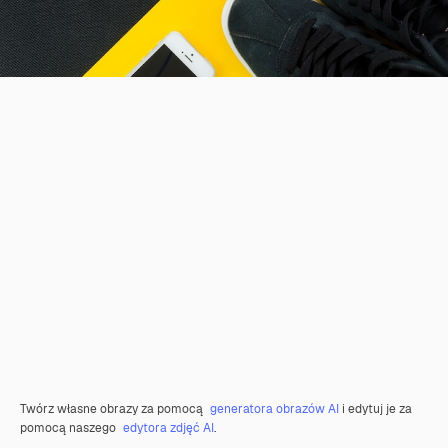
Twórz własne obrazy za pomocą
generatora obrazów AI
i edytuj je za
pomocą naszego
edytora zdjęć AI
.