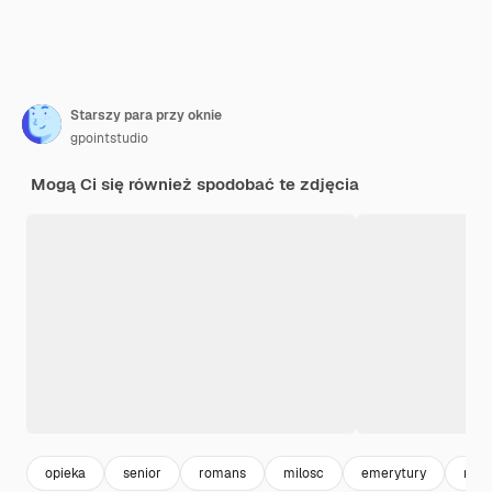
Starszy para przy oknie
gpointstudio
Mogą Ci się również spodobać te zdjęcia
opieka
senior
romans
milosc
emerytury
rado