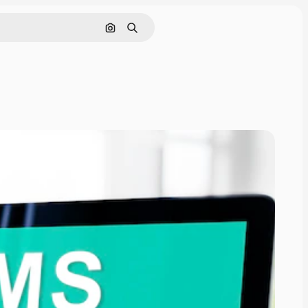
Szukaj według obrazu
Szukaj