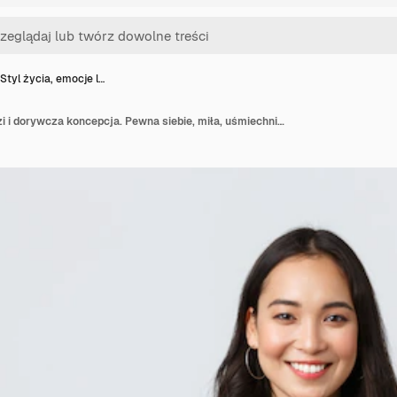
Styl życia, emocje l…
Styl życia, emocje ludzi i dorywcza koncepcja. Pewna siebie, miła, uśmiechnięta azjatycka kobieta, skrzyżowana ramionami, pewna siebie, gotowa do pomocy, słuchająca współpracowników, biorąca udział w rozmowie