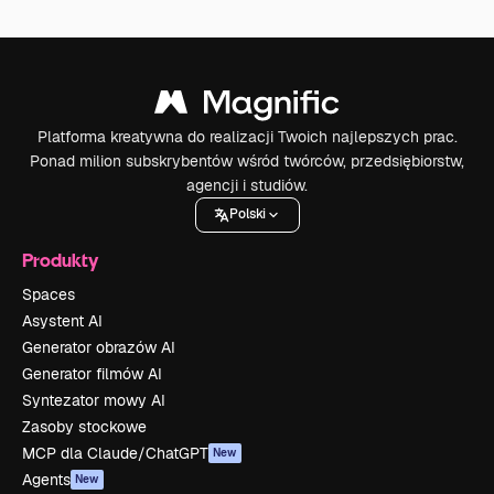
Platforma kreatywna do realizacji Twoich najlepszych prac.
Ponad milion subskrybentów wśród twórców, przedsiębiorstw,
agencji i studiów.
Polski
Produkty
Spaces
Asystent AI
Generator obrazów AI
Generator filmów AI
Syntezator mowy AI
Zasoby stockowe
MCP dla Claude/ChatGPT
New
Agents
New