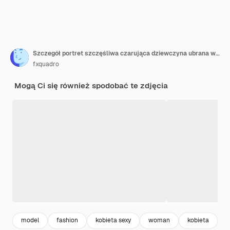
Szczegół portret szczęśliwa czarująca dziewczyna ubrana w dżinsową kurtkę pozowanie z deskorolką na plaży w pochmurną pogodę podczas zachodu słońca.
fxquadro
Mogą Ci się również spodobać te zdjęcia
model
fashion
kobieta sexy
woman
kobieta
s