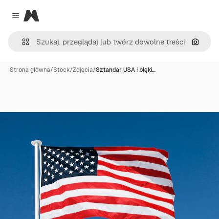
Magnific
Close menu
Szukaj
Strona główna
/
Stock
/
Zdjęcia
/
Sztandar USA i błęki…