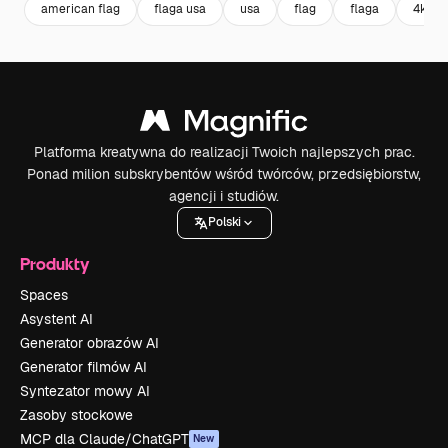
american flag
flaga usa
usa
flag
flaga
4k
Platforma kreatywna do realizacji Twoich najlepszych prac.
Ponad milion subskrybentów wśród twórców, przedsiębiorstw,
agencji i studiów.
Polski
Produkty
Spaces
Asystent AI
Generator obrazów AI
Generator filmów AI
Syntezator mowy AI
Zasoby stockowe
MCP dla Claude/ChatGPT
New