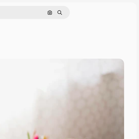
Szukaj według obrazu
Szukaj