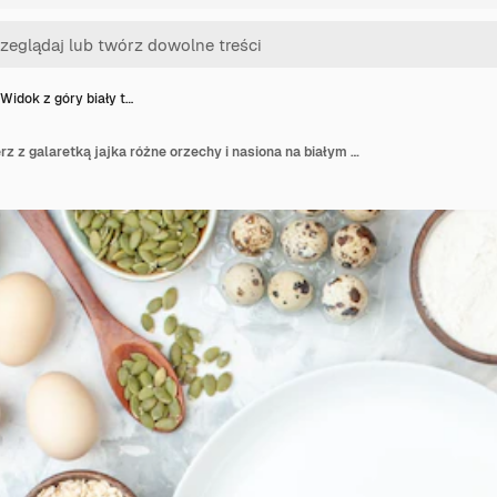
Widok z góry biały t…
Widok z góry biały talerz z galaretką jajka różne orzechy i nasiona na białym cieście cukier kolor ciastko ciastko słodkie zdjęcie orzecha