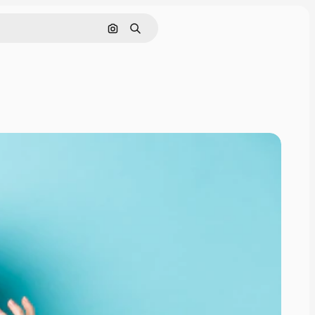
Szukaj według obrazu
Szukaj