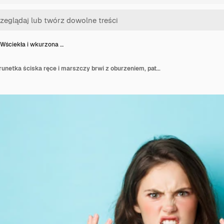
Wściekła i wkurzona …
Wściekła i wkurzona brunetka ściska ręce i marszczy brwi z oburzeniem, patrzy z nienawiścią, stoi wściekła i agresywna na niebieskim tle.