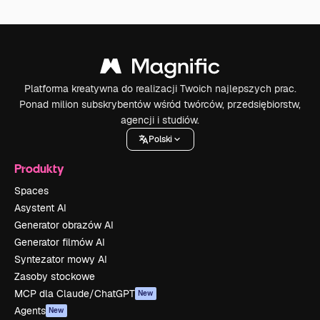
Platforma kreatywna do realizacji Twoich najlepszych prac.
Ponad milion subskrybentów wśród twórców, przedsiębiorstw,
agencji i studiów.
Polski
Produkty
Spaces
Asystent AI
Generator obrazów AI
Generator filmów AI
Syntezator mowy AI
Zasoby stockowe
MCP dla Claude/ChatGPT
New
Agents
New