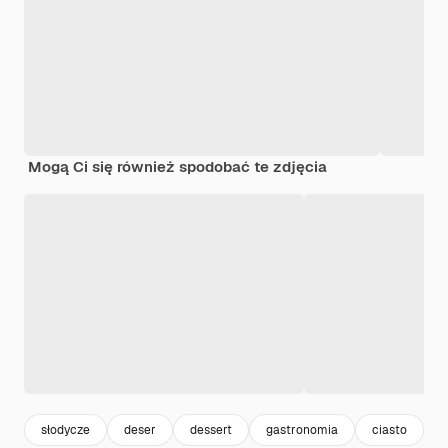
Mogą Ci się również spodobać te zdjęcia
słodycze
deser
dessert
gastronomia
ciasto
j