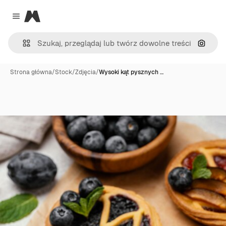
Magnific
Close menu
Szukaj
Strona główna
/
Stock
/
Zdjęcia
/
Wysoki kąt pysznych …