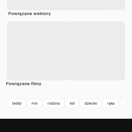
Powiązane wektory
Powiązane filmy
Premium
Premium
Wygenerowano przez AI
Premium
Premium
teddy
miś
rodzina
kid
dziecko
ręka
ani