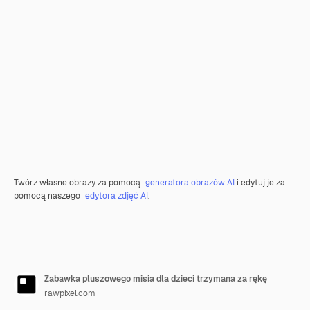
Twórz własne obrazy za pomocą
generatora obrazów AI
i edytuj je za
pomocą naszego
edytora zdjęć AI
.
Zabawka pluszowego misia dla dzieci trzymana za rękę
rawpixel.com