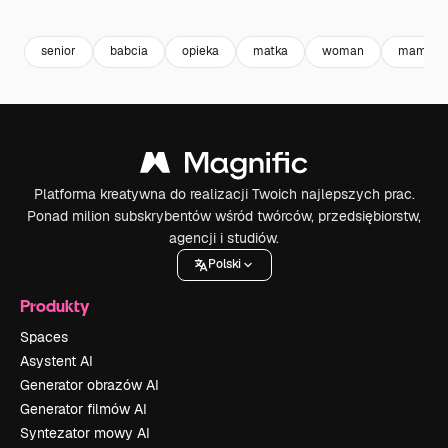
Premium
Premium
Wygenerowano przez AI
Premium
Premium
senior
babcia
opieka
matka
woman
mama
Platforma kreatywna do realizacji Twoich najlepszych prac.
Ponad milion subskrybentów wśród twórców, przedsiębiorstw,
agencji i studiów.
Polski
Produkty
Spaces
Asystent AI
Generator obrazów AI
Generator filmów AI
Syntezator mowy AI