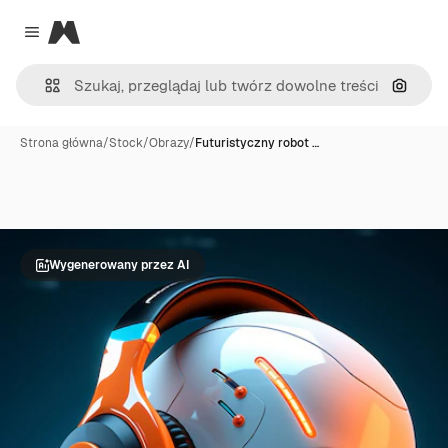
Magnific
Close menu
Szukaj
Strona główna
/
Stock
/
Obrazy
/
Futuristyczny robot …
Wygenerowany przez AI