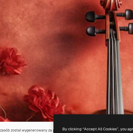
By clicking “Accept All Cookies”, you ag
 zasób został wygenerowany za pomocą
AI
. Możesz stworzyć własne zasoby, k