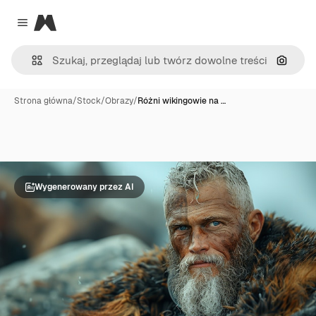
Magnific
Close menu
Szukaj
Strona główna
/
Stock
/
Obrazy
/
Różni wikingowie na …
Wygenerowany przez AI