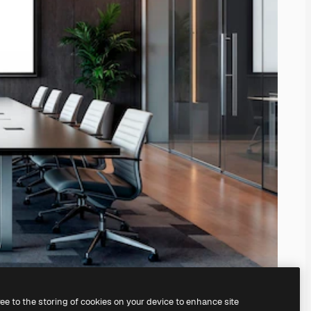
ree to the storing of cookies on your device to enhance site
orzystając z naszego
generatora obrazów AI.