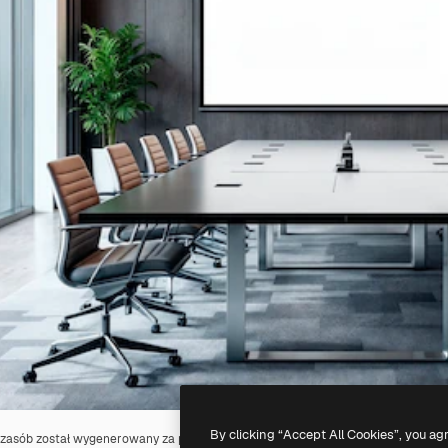
By clicking “Accept All Cookies”, you ag
 zasób został wygenerowany za pomocą
AI
. Możesz stworzyć własne zasoby, k