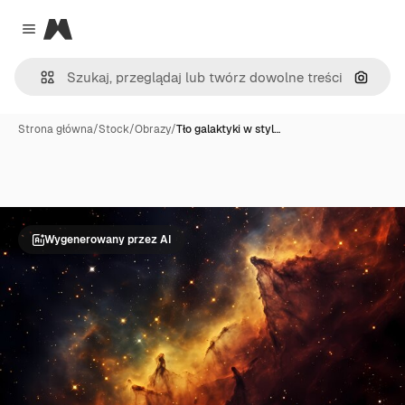
Magnific
Close menu
Szukaj
Strona główna
/
Stock
/
Obrazy
/
Tło galaktyki w styl…
Wygenerowany przez AI