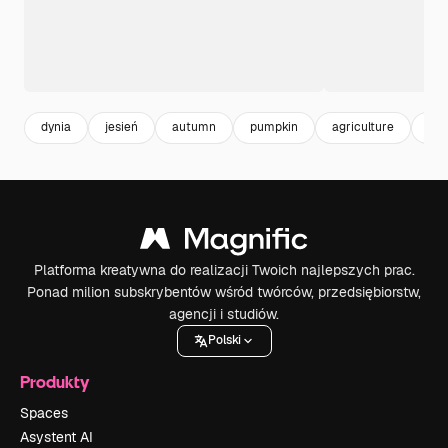
dynia
jesień
autumn
pumpkin
agriculture
rol
Platforma kreatywna do realizacji Twoich najlepszych prac.
Ponad milion subskrybentów wśród twórców, przedsiębiorstw,
agencji i studiów.
Polski
Produkty
Spaces
Asystent AI