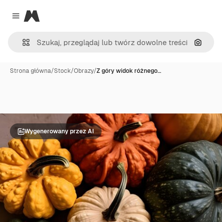
Magnific
Close menu
Szukaj
Strona główna
/
Stock
/
Obrazy
/
Z góry widok różnego…
Wygenerowany przez AI