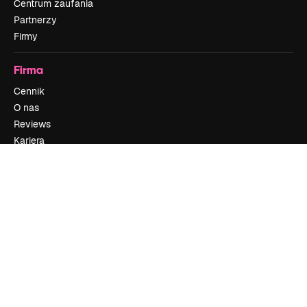
Centrum zaufania
Partnerzy
Firmy
Firma
Cennik
O nas
Reviews
Kariera
Trendy wyszukiwania
Blog
Wydarzenia
Slidesgo
Sprzedaj swoje treści
Sala prasowa
Szukasz magnific.ai
Skontaktuj się