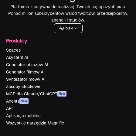
Platforma kreatywna do realizacji Twoich najlepszych prac.
Ponad milion subskrybentów wśród twórców, przedsiębiorstw,
agencji i studiów.
Polski
Produkty
Spaces
Asystent AI
Generator obrazów AI
Generator filmów AI
Syntezator mowy AI
Zasoby stockowe
MCP dla Claude/ChatGPT
New
Agents
New
API
Aplikacja mobilna
Wszystkie narzędzia Magnific