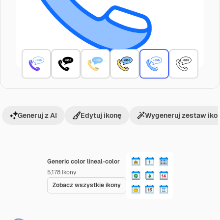
Generuj z AI
Edytuj ikonę
Wygeneruj zestaw iko
Generic color lineal-color
5,178
Ikony
Zobacz wszystkie ikony