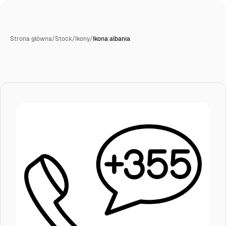
Strona główna
/
Stock
/
Ikony
/
Ikona albania