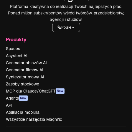
Platforma kreatywna do realizacji Twoich najlepszych prac.
Ponad milion subskrybentów wśród twórców, przedsiębiorstw,
agencji i studiów.
Polski
Produkty
Spaces
Asystent AI
Generator obrazów AI
Generator filmów AI
Syntezator mowy AI
Zasoby stockowe
MCP dla Claude/ChatGPT
New
Agents
New
API
Aplikacja mobilna
Wszystkie narzędzia Magnific