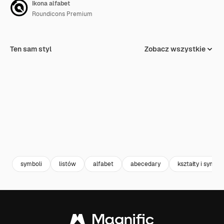
Ikona alfabet
Roundicons Premium
Ten sam styl
Zobacz wszystkie
symboli
listów
alfabet
abecedary
kształty i symbo