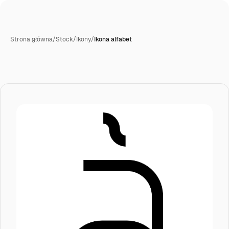
Strona główna
/
Stock
/
Ikony
/
Ikona alfabet