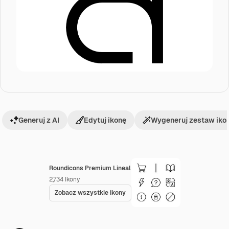
Generuj z AI
Edytuj ikonę
Wygeneruj zestaw iko
Roundicons Premium Lineal
2,734
Ikony
Zobacz wszystkie ikony