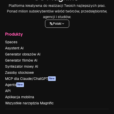
Platforma kreatywna do realizacji Twoich najlepszych prac.
Ponad milion subskrybentów wśród twórców, przedsiębiorstw,
agencji i studiów.
Polski
Produkty
Spaces
Asystent AI
Generator obrazów AI
Generator filmów AI
Syntezator mowy AI
Zasoby stockowe
MCP dla Claude/ChatGPT
New
Agents
New
API
Aplikacja mobilna
Wszystkie narzędzia Magnific